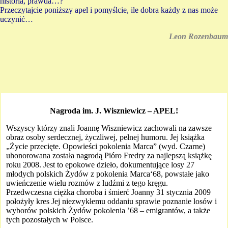
historia, prawda…?
Przeczytajcie poniższy apel i pomyślcie, ile dobra każdy z nas może
uczynić…
Leon Rozenbaum
Nagroda im. J. Wiszniewicz – APEL!
Wszyscy którzy znali Joannę Wiszniewicz zachowali na zawsze
obraz osoby serdecznej, życzliwej, pełnej humoru. Jej książka
„Życie przecięte. Opowieści pokolenia Marca” (wyd. Czarne)
uhonorowana została nagrodą Pióro Fredry za najlepszą książkę
roku 2008. Jest to epokowe dzieło, dokumentujące losy 27
młodych polskich Żydów z pokolenia Marca‘68, powstałe jako
uwieńczenie wielu rozmów z ludźmi z tego kręgu.
Przedwczesna ciężka choroba i śmierć Joanny 31 stycznia 2009
położyły kres Jej niezwykłemu oddaniu sprawie poznanie losów i
wyborów polskich Żydów pokolenia ’68 – emigrantów, a także
tych pozostałych w Polsce.