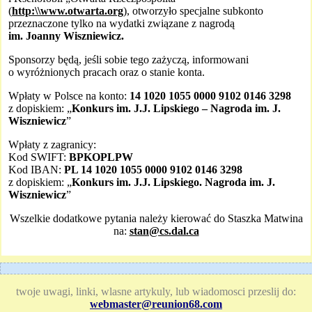
(
http:\\www.otwarta.org
), otworzyło specjalne subkonto
przeznaczone tylko na wydatki związane z nagrodą
im. Joanny Wiszniewicz.
Sponsorzy będą, jeśli sobie tego zażyczą, informowani
o wyróżnionych pracach oraz o stanie konta.
Wpłaty w Polsce na konto:
14 1020 1055 0000 9102 0146 3298
z dopiskiem: „
Konkurs im. J.J. Lipskiego – Nagroda im. J.
Wiszniewicz
”
Wpłaty z zagranicy:
Kod SWIFT:
BPKOPLPW
Kod IBAN:
PL 14 1020 1055 0000 9102 0146 3298
z dopiskiem: „
Konkurs im. J.J. Lipskiego. Nagroda im. J.
Wiszniewicz
”
Wszelkie dodatkowe pytania należy kierować do Staszka Matwina
na:
stan@cs.dal.ca
twoje uwagi, linki, wlasne artykuly, lub wiadomosci przeslij do:
webmaster@reunion68.com