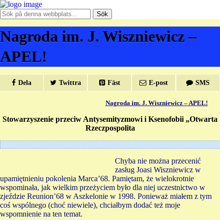
Nagroda im. J. Wiszniewicz –
APEL!
Dela
Twittra
Fäst
E-post
SMS
Nagroda im. J. Wiszniewicz – APEL!
Stowarzyszenie przeciw Antysemityzmowi i Ksenofobii „Otwarta
Rzeczpospolita
Chyba nie można przecenić
zasług Joasi Wiszniewicz w
upamiętnieniu pokolenia Marca’68. Pamiętam, że wielokrotnie
wspominała, jak wielkim przeżyciem było dla niej uczestnictwo w
zjeździe Reunion’68 w Aszkelonie w 1998. Ponieważ miałem z tym
coś wspólnego (choć niewiele), chciałbym dodać też moje
wspomnienie na ten temat.