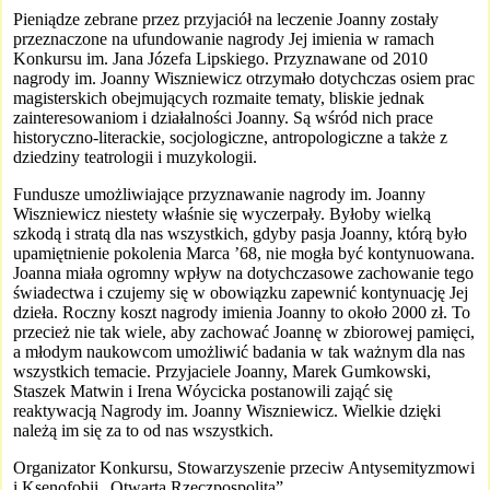
Pieniądze zebrane przez przyjaciół na leczenie Joanny zostały
przeznaczone na ufundowanie nagrody Jej imienia w ramach
Konkursu im. Jana Józefa Lipskiego. Przyznawane od 2010
nagrody im. Joanny Wiszniewicz otrzymało dotychczas osiem prac
magisterskich obejmujących rozmaite tematy, bliskie jednak
zainteresowaniom i działalności Joanny. Są wśród nich prace
historyczno-literackie, socjologiczne, antropologiczne a także z
dziedziny teatrologii i muzykologii.
Fundusze umożliwiające przyznawanie nagrody im. Joanny
Wiszniewicz niestety właśnie się wyczerpały. Byłoby wielką
szkodą i stratą dla nas wszystkich, gdyby pasja Joanny, którą było
upamiętnienie pokolenia Marca ’68, nie mogła być kontynuowana.
Joanna miała ogromny wpływ na dotychczasowe zachowanie tego
świadectwa i czujemy się w obowiązku zapewnić kontynuację Jej
dzieła. Roczny koszt nagrody imienia Joanny to około 2000 zł. To
przecież nie tak wiele, aby zachować Joannę w zbiorowej pamięci,
a młodym naukowcom umożliwić badania w tak ważnym dla nas
wszystkich temacie. Przyjaciele Joanny, Marek Gumkowski,
Staszek Matwin i Irena Wóycicka postanowili zająć się
reaktywacją Nagrody im. Joanny Wiszniewicz. Wielkie dzięki
należą im się za to od nas wszystkich.
Organizator Konkursu, Stowarzyszenie przeciw Antysemityzmowi
i Ksenofobii „Otwarta Rzeczpospolita”