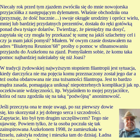
Niecały rok przed tym zjazdem zwróciła się do mnie nowojorska
przyjaciółka z następującym dylematem. Właśnie obchodziła ona
(przyznaję, że dość hucznie…) swoje okrągłe urodziny i oprócz wielu,
mniej lub bardziej przydatnych prezentów, dostała do ręki gotówką
ponad dwa tysiące dolarów. Twierdząc, że pieniędzy ma dosyć,
zapytała się czy mogła by przekazać tę sumę na jakiś szlachetny cel i
czy ja mam jakiś pomysł? Miałem. W owym czasie dostawałem na
adres “Biuletynu Reunion’68” prośby o pomoc w sfinansowaniu
przyjazdu do Aszkelonu na zjazd. Pomyślałem sobie, że komu taka
pomoc najbardziej należałaby się niż Joasi?
W tradycji żydowskiej najwyższym stopniem filantropii jest sytuacja,
kiedy darczyńca nie ma pojęcia komu przeznaczony został jego dar a
też osoba obdarowana nie zna tożsamości filantropa. Jest to bardzo
mądra zasada, pomagająca uniknąć niepotrzebnych komplikacji jak np.
oczekiwanie wdzięczności, itp. Wyjaśniłem to mojej przyjaciółce,
która od razu zgodziła się na taką “podwójną” anonimowość.
Jeśli przeczyta ona te moje uwagi, po raz pierwszy dowie
się, kto skorzystał z jej dobrego serca i szczodrości.
Zapytacie, kto był tym drugim szczęśliwcem? Tego nie
ujawnię. Powiem tylko, że ta osoba poczuła się tak
zainspirowana Aszkelonem 1998, że zamieszkała w
Izraelu, założyła rodzinę i mieszka tam do dzisiaj. Ładna