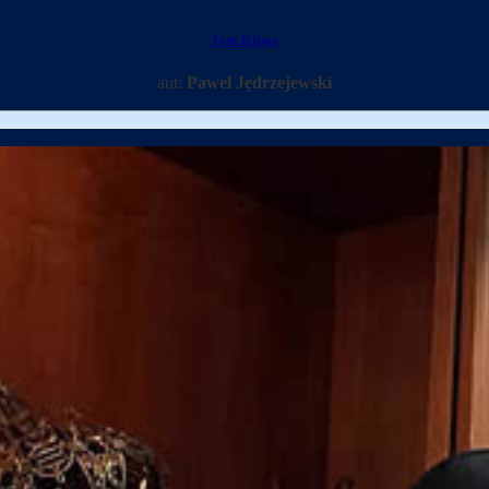
Jom Kipur
aut:
Paweł Jędrzejewski