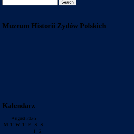
Search
for:
Muzeum Historii Zydów Polskich
Kalendarz
August 2026
M
T
W
T
F
S
S
1
2