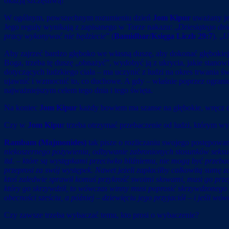
okazją szczęśliwą!
W ogólnym, powszechnym rozumieniu dzień
Jom Kipur
uważany jes
Jego reguły wynikają z zapisanego w Torze nakazu: „
Dziesiątego dni
pracy wykonywać nie będziecie
” (
Bamidbar/Księga Liczb 29:7
). „
U
Aby zajrzeć bardzo głęboko we własną duszę, aby dokonać głębokiej 
Boga, trzeba tę duszę „obnażyć”, wydobyć ją z ukrycia, jakie stanowi
dotyczących ludzkiego ciała – ma uczynić z ludzi na okres trwania świ
ujawnić i wzmocnić to, co duchowe. A gdy – właśnie poprzez ogranic
najważniejszym celem tego dnia i tego święta.
Na koniec
Jom Kipur
każdy bowiem ma szanse na głębokie, wręcz d
Czy w
Jom Kipu
r trzeba otrzymać przebaczenie od ludzi, którym wy
Rambam (Majmonides)
tak pisze o rozliczaniu swojego postępowa
niekoszernego pożywienia, odbywanie zabronionych stosunków seksua
itd. – które są występkami przeciwko bliźniemu, nie mogą być przeba
przeprosi za swój występek. Nawet jeżeli zapłaciłby całkowitą sumę
ktoś zaledwie sprawił komuś przykrość swoimi słowami, musi go przep
który go skrzywdził, to wówczas winny musi poprosić skrzywdzonego 
obecności sześciu, a później – dziewięciu jego przyjaciół – i jeśli wó
Czy zawsze trzeba wybaczać temu, kto prosi o wybaczenie?