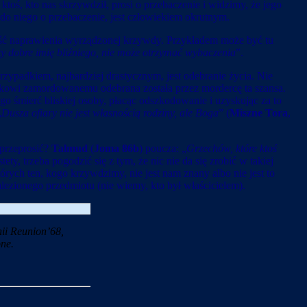
oś, kto nas skrzywdził, prosi o przebaczenie i widzimy, że jego
do niego o przebaczenie, jest człowiekiem okrutnym.
iwość naprawienia wyrządzonej krzywdy. Przykładem może być tu
czy dobre imię bliźniego, nie może otrzymać wybaczenia
”.
zypadkiem, najbardziej drastycznym, jest odebranie życia. Nie
owi zamordowanemu odebrana została przez mordercę ta szansa.
 śmierć bliskiej osoby, płacąc odszkodowanie i uzyskując za to
„
Dusza ofiary nie jest własnością rodziny, ale Boga
” (
Miszne Tora
,
 przeprosić?
Talmud
(
Joma 86b
) poucza: „
Grzechów, które ktoś
ety, trzeba pogodzić się z tym, że nic nie da się zrobić w takiej
órych ten, kogo krzywdzimy, nie jest nam znany albo nie jest to
ezionego przedmiotu (nie wiemy, kto był właścicielem).
ii Reunion’68,
ne.