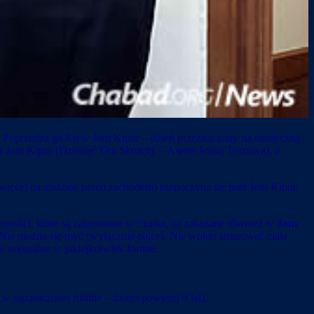
i. Poprzedza go Erew Jom Kipur – dzień przeznaczony na ostateczną
 Jom Kipur (Dziesięć Dni Skruchy – Aseret Jemaj Teszuwa), a
więcej na godzinę przed zachodem) rozpoczyna się post Jom Kipur,
zynności, które są zabronione w Szabat, są zakazane również w
Jom
Nie można się myć (wyłącznie palce). Nie wolno smarować ciała
e seksualne w jakiejkolwiek formie.
 w ograniczonej formie – dzieci powyżej 9 lat).