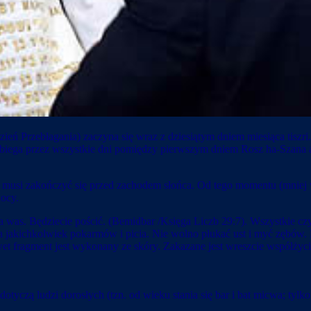
eń Przebłagania) zaczyna się wraz z dziesiątym dniem miesiąca tiszr
ebiega przez wszystkie dni pomiędzy pierwszym dniem Rosz ha-Szana a
r musi zakończyć się przed zachodem słońca. Od tego momentu (mniej 
nocy.
dla was. Będziecie pościć. (Bemidbar /Księga Liczb 29:7). Wszystkie c
akichkolwiek pokarmów i picia. Nie wolno płukać ust i myć zębów. 
t fragment jest wykonany ze skóry. Zakazane jest wreszcie współżyci
tyczą ludzi dorosłych (tzn. od wieku stania się bar i bat micwa; tylko