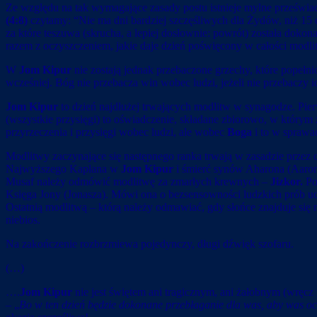
Ze względu na tak wymagające zasady postu istnieje mylne prześwia
(4:8)
czytamy: “Nie ma dni bardziej szczęśliwych dla Żydów, niż 15 
za które teszuwa (skrucha, a lepiej dosłownie: powrót) została dok
razem z oczyszczeniem, jakie daje dzień poświęcony w całości modl
W
Jom Kipur
nie zostają jednak przebaczone grzechy, które popełn
wcześniej. Bóg nie przebacza win wobec ludzi, jeżeli nie przebaczy
Jom Kipur
to dzień najdłużej trwających modlitw w synagodze. Pier
(wszystkie przysięgi) to oświadczenie, składane zbiorowo, w którym 
przyrzeczenia i przysięgi wobec ludzi, ale wobec
Boga
i to w sprawa
Modlitwy zaczynające się następnego ranka trwają w zasadzie przez 
Najwyższego Kapłana w
Jom Kipur
i śmierć synów Aharona (Aarona
Musaf należy odmówić modlitwę za zmarłych krewnych –
Jizkor.
Po
Księga Jony (Jonasza). Mówi ona o bezsensowności ludzkich prób u
Ostatnią modlitwą – którą należy odmawiać, gdy słońce znajduje s
niebios.
Na zakończenie rozbrzmiewa pojedynczy, długi dźwięk szofaru.
(…)
….
Jom Kipur
nie jest świętem ani tragicznym, ani żałobnym (wręcz
– „
Bo w ten dzień będzie dokonane przebłaganie dla was, aby was oc