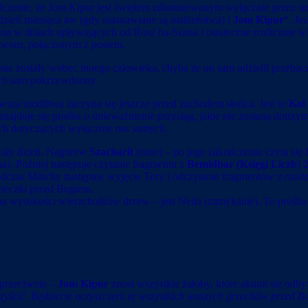
dczenie, że Jom Kipur jest świętem zdominowanym wyłącznie przez sm
dzień miesiąca aw (gdy ustanawiane są małżeństwa) i
Jom Kipur
“. Je
onana w dniach upływających od Rosz ha-Szana i ostateczne rozlicznie 
itwom, połączonym z postem.
ione zostały wobec innego człowieka, chyba że on sam udzielił przeba
 ich sam pokrzywdzony.
wsza modlitwa zaczyna się jeszcze przed zachodem słońca. Jest to
Kol 
znajduje się prośba o unieważnienie przysiąg, jakie nie zostaną dotr
ch dotyczących wyłącznie nas samych.
cały dzień. Najpierw
Szacharit
(rano) – po jego zakończeniu czyta się 
). Poźniej następuje czytanie fragmentu z
Bemidbar (Księgi Liczb
) 
dczas Minchy następuje wyjęcie Tory i odczytanie fragmentów z rozd
cieczki przed Bogiem.
ię na wysokości wierzchołków drzew – jest Neila (zamykanie). To pr
 przeciwnie –
Jom Kipur
znosi wszystkie żałoby, które akurat się odb
zyścić. Będziecie oczyszczeni ze wszystkich waszych grzechów przed 