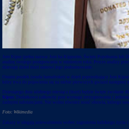
Jom Kipur (pełna nazwa: Jom ha-Kippurim, Święto Pojednania lub Dzi
analizę swojego postępowania w minionym roku. Proces analizy prz
dziesiąty dzień tiszri stanowi jego podsumowanie.
Ostatni posiłek (seuda hamafesket) w dzień poprzedzający Jom Kipu
który trwa do pojawienia się na niebie pierwszych gwiazd następnej 
Dziesiątego dnia siódmego miesiąca (tiszri) będzie święte zwołanie 
Kipur.
Dodatkowo całkowity post wymaga zrezygnowania z jedzenia j
żadnymi substancjami. Nie wolno również nosić obuwia, którego nawe
Foto: Wikimedia
Zakazy te ulegają unieważnieniu wobec zagrożenia ludzkiego życia i do