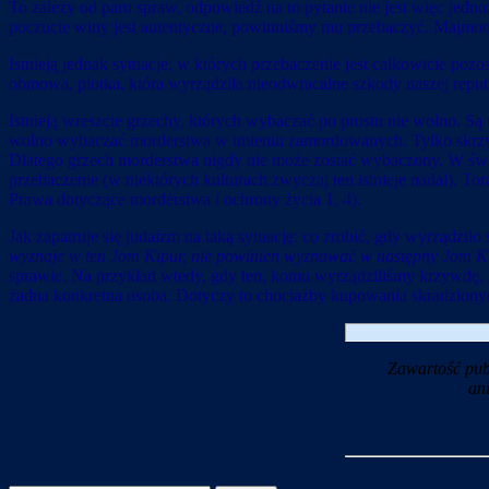
To zależy od paru spraw, odpowiedź na to pytanie nie jest więc jedn
poczucie winy jest autentyczne, powinniśmy mu przebaczyć. Majmonid
Istnieją jednak sytuacje, w których przebaczenie jest całkowicie p
obmowa, plotka, która wyrządziła nieodwracalne szkody naszej reputa
Istnieją wreszcie grzechy, których wybaczać po prostu nie wolno. Są
wolno wybaczać morderstwa w imieniu zamordowanych. Tylko skrzyw
Dlatego grzech morderstwa nigdy nie może zostać wybaczony. W świe
przebaczenie (w niektórych kulturach zwyczaj ten istnieje nadal). To
Prawa dotyczące morderstwa i ochrony życia 1, 4).
Jak zapatruje się judaizm na taką sytuację: co zrobić, gdy wyrządziło
wyznaje w ten Jom Kipur, nie powinien wyznawać w następny Jom K
sprawie. Na przykład wtedy, gdy ten, komu wyrządziliśmy krzywdę, zni
żadna konkretna osoba. Dotyczy to chociażby kupowania skradzionych
Zawartość pub
an