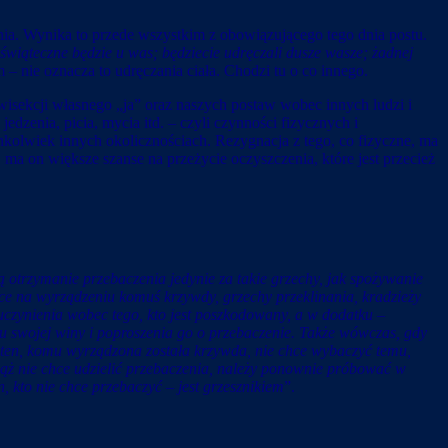
enia. Wynika to przede wszystkim z obowiązującego tego dnia postu.
 świąteczne będzie u was; będziecie udręczali dusze wasze; żadnej
– nie oznacza to udręczania ciała. Chodzi tu o co innego.
wisekcji własnego „ja” oraz naszych postaw wobec innych ludzi i
edzenia, picia, mycia itd. – czyli czynności fizycznych i
ichkolwiek innych okolicznościach. Rezygnacja z tego, co fizyczne, ma
ma on większe szanse na przeżycie oczyszczenia, które jest przecież
 otrzymanie przebaczenia jedynie za takie grzechy, jak spożywanie
ce na wyrządzeniu komuś krzywdy, grzechy przeklinania, kradzieży
uczynienia wobec tego, kto jest poszkodowany, a w dodatku –
u swojej winy i poproszenia go o przebaczenie. Także wówczas, gdy
i ten, komu wyrządzona została krzywda, nie chce wybaczyć temu,
iąż nie chce udzielić przebaczenia, należy ponownie próbować w
n, kto nie chce przebaczyć – jest grzesznikiem
”.