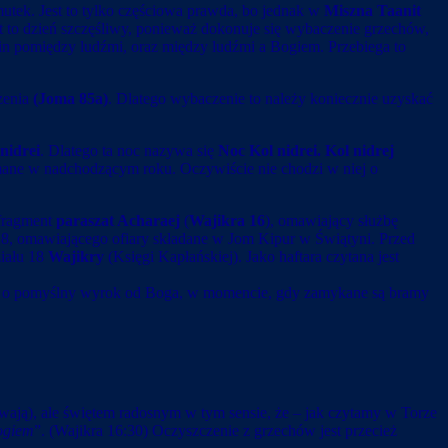
utek. Jest to tylko częściowa prawda, bo jednak w
Miszna Taanit
st to dzień szczęśliwy, ponieważ dokonuje się wybaczenie grzechów,
win pomiędzy ludźmi, oraz między ludźmi a Bogiem. Przebiega to
czenia
(Joma 85a)
. Dlatego wybaczenie to należy koniecznie uzyskać
nidrei
. Dlatego ta noc nazywa się
Noc Kol nidrei. Kol nidrej
zymane w nadchodzącym roku. Oczywiście nie chodzi w niej o
fragment
paraszat Acharaej
(
Wajikra 16
), omawiający służbę
28, omawiającego ofiary składane w Jom Kipur w Świątyni. Przed
ziału 18
Wajikry
(Księgi Kapłańskiej). Jako haftara czytana jest
ośba o pomyślny wyrok od Boga, w momencie, gdy zamykane są bramy
ywają), ale świętem radosnym w tym sensie, że – jak czytamy w Torze
Bogiem
”. (Wajikra 16:30) Oczyszczenie z grzechów jest przecież