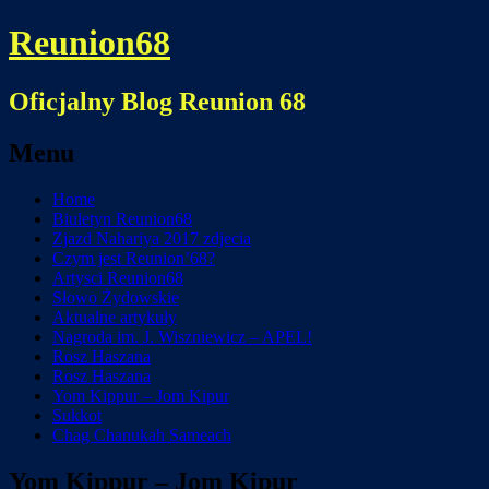
Reunion68
Oficjalny Blog Reunion 68
Menu
Skip
Home
to
Biuletyn Reunion68
content
Zjazd Nahariya 2017 zdjecia
Czym jest Reunion’68?
Artysci Reunion68
Słowo Żydowskie
Aktualne artykuły
Nagroda im. J. Wiszniewicz – APEL!
Rosz Haszana
Rosz Haszana
Yom Kippur – Jom Kipur
Sukkot
Chag Chanukah Sameach
Yom Kippur – Jom Kipur