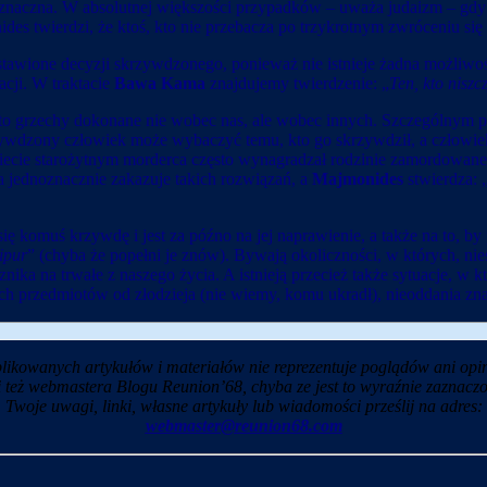
oznaczna. W absolutnej większości przypadków – uważa judaizm – gdy kt
es twierdzi, że ktoś, kto nie przebacza po trzykrotnym zwróceniu się 
ozostawione decyzji skrzywdzonego, ponieważ nie istnieje żadna możl
cji. W traktacie
Bawa Kama
znajdujemy twierdzenie: „
Ten, kto nisz
 to grzechy dokonane nie wobec nas, ale wobec innych. Szczególnym pr
dzony człowiek może wybaczyć temu, kto go skrzywdził, a człowiek
cie starożytnym morderca często wynagradzał rodzinie zamordowanego
ra jednoznacznie zakazuje takich rozwiązań, a
Majmonides
stwierdza: 
 się komuś krzywdę i jest za późno na jej naprawienie, a także na to, by
ipur
” (chyba że popełni je znów). Bywają okoliczności, w których, niest
ka na trwałe z naszego życia. A istnieją przecież także sytuacje, w kt
 przedmiotów od złodzieja (nie wiemy, komu ukradł), nieoddania znal
likowanych artykułów i materiałów nie reprezentuje poglądów ani opin
i też webmastera Blogu Reunion’68, chyba ze jest to wyraźnie zaznaczo
Twoje uwagi, linki, własne artykuły lub wiadomości prześlij na adres:
webmaster@reunion68.com