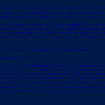
t jednak często za dzień skupienia, lęku, umartwienia, a nawet cierpi
a miesiąca siódmego (dziesiąty dzień tiszrei: Jom Kipur) zgromadzenie
dręczanie dusz
” oznacza właśnie całkowity post. Ale – wbrew pozorom 
analizy własnego postępowania (a to jest celem Jom Kipur), wręcz wi
 bariera ochronna naszej fizyczności. Dlatego powstrzymywanie się od j
ęta istoty bardziej duchowe, a mniej fizyczne, niż dzieje się to w jak
zenie fizyczności – duchowa strona człowieka zostaje zaktywizowana, 
ojmujące poczucie “
pogodzenie się
” z ludźmi i z
Bogiem.
rządziło się krzywdę?
nia wobec ludzi, w
Hilchot teszuwa
: „
Skrucha i Jom Kipur umożliwiają
lnych itd., które są wykroczeniami przeciwko Bogu. Grzechy polegają
czone tak długo, jak długo ich sprawca nie dokona całkowitego zadość
 zadośćuczynienia, nadal zobowiązany jest do wyznania poszkodowanem
rosić i wynagrodzić mu to, co zrobił, aby uzyskać przebaczenie. Jeżel
po raz drugi, w obecności trzech jego przyjaciół. Gdy skrzywdzony wc
wczas nie zdecyduje się przebaczyć, winny może go zostawić i odejść. Te