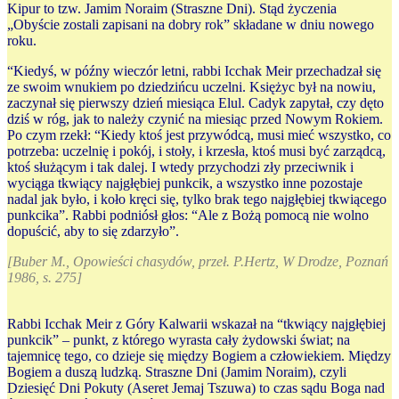
Kipur to tzw. Jamim Noraim (Straszne Dni). Stąd życzenia
„Obyście zostali zapisani na dobry rok” składane w dniu nowego
roku.
“Kiedyś, w późny wieczór letni, rabbi Icchak Meir przechadzał się
ze swoim wnukiem po dziedzińcu uczelni. Księżyc był na nowiu,
zaczynał się pierwszy dzień miesiąca Elul. Cadyk zapytał, czy dęto
dziś w róg, jak to należy czynić na miesiąc przed Nowym Rokiem.
Po czym rzekł: “Kiedy ktoś jest przywódcą, musi mieć wszystko, co
potrzeba: uczelnię i pokój, i stoły, i krzesła, ktoś musi być zarządcą,
ktoś służącym i tak dalej. I wtedy przychodzi zły przeciwnik i
wyciąga tkwiący najgłębiej punkcik, a wszystko inne pozostaje
nadal jak było, i koło kręci się, tylko brak tego najgłębiej tkwiącego
punkcika”. Rabbi podniósł głos: “Ale z Bożą pomocą nie wolno
dopuścić, aby to się zdarzyło”.
[Buber M., Opowieści chasydów, przeł. P.Hertz, W Drodze, Poznań
1986, s. 275]
Rabbi Icchak Meir z Góry Kalwarii wskazał na “tkwiący najgłębiej
punkcik” – punkt, z którego wyrasta cały żydowski świat; na
tajemnicę tego, co dzieje się między Bogiem a człowiekiem. Między
Bogiem a duszą ludzką. Straszne Dni (Jamim Noraim), czyli
Dziesięć Dni Pokuty (Aseret Jemaj Tszuwa) to czas sądu Boga nad