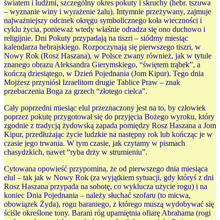
światem i ludźmi, szczególny okres pokuty i skruchy (hebr. tszuwa
– wyznanie winy i wyrażenie żalu). Intymnie przeżywany, zajmuje
najważniejszy odcinek okręgu symbolicznego koła wieczności i
cyklu życia, ponieważ wtedy właśnie odradza się ono duchowo i
religijnie. Dni Pokuty przypadają na tiszri – siódmy miesiąc
kalendarza hebrajskiego. Rozpoczynają się pierwszego tiszri, w
Nowy Rok (Rosz Haszana), w Polsce zwany również, jak w tytule
znanego obrazu Aleksandra Gierymskiego, “świętem trąbek”, a
kończą dziesiątego, w Dzień Pojednania (Jom Kipur). Tego dnia
Mojżesz przyniósł Izraelitom drugie Tablice Praw – znak
przebaczenia Boga za grzech “złotego cielca”.
Cały poprzedni miesiąc elul przeznaczony jest na to, by człowiek
poprzez pokutę przygotował się do przyjęcia Bożego wyroku, który
zgodnie z tradycją żydowską zapada pomiędzy Rosz Haszana a Jom
Kipur, przedłużając życie ludzkie na następny rok lub kończąc je w
czasie jego trwania. W tym czasie, jak czytamy w pismach
chasydzkich, nawet “ryba drży w strumieniu”.
Cytowana opowieść przypomina, że od pierwszego dnia miesiąca
elul – tak jak w Nowy Rok (za wyjątkiem sytuacji, gdy któryś z dni
Rosz Haszana przypada na sobotę, co wyklucza użycie rogu) i na
koniec Dnia Pojednania – należy słuchać szofaru (to micwa,
obowiązek Żyda), rogu baraniego, z którego muszą wydobywać się
ściśle określone tony. Barani róg upamiętnia ofiarę Abrahama (rogi