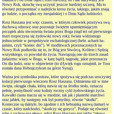
Nowy Rok, skruchę swą uczynić jeszcze bardziej szczerą. Ma to
również przypominać o nadejściu kresu życia, takiego, jakim znają
go ludzie, o początku ery mesjańskiej i o Dniu Sądu ludzkości.
Rosz Haszana jest więc czasem, w którym człowiek przeżywa swą
duchową odnowę oraz pozostaje świętem upamiętniającym
początek aktu stworzenia świata przez Boga (stąd też od pierwszego
tiszri rozpoczyna się żydowski nowy rok); świata widzianego
jednocześnie w perspektywie eschatologicznej (hebr. acharit ha-
jamim, czyli “koniec dni”). W modlitwach przeznaczonych na
Nowy Rok podkreśla się to, że Bóg jest Stwórcą, Królem i Sędzią
wszystkiego, co powołał do życia. Nawiązują one do trzech zasad
judaizmu: wiary w Boga, w karę bądĄ nagrodę, jakie przeznacza
On dla ludzi, oraz w objawienie (to dĄwięk rogu oznajmił, że Tora
została dana Hebrajczykom na górze Synaj).
Ważna jest symbolika potraw, które spożywa się podczas uroczystej
kolacji pierwszego wieczoru Rosz Haszana. Odmienna niż w inne
święta, okrągła chała, którą stawia się na środku stołu, oznacza
pełnię, pomyślność oraz kolisty roczny cykl żydowskiego życia.
Kawałki ciasta macza się w miodzie, tak jak i plasterki marchwi
oraz jabłek, by następny rok był pomyślny, równie “słodki”.
Konieczne są daktyle, bo zgodnie z ich hebrajską nazwą (tamar) w
czasie, który nadchodzi, “skończy się gorycz”. Podaje się również
rybę z zachowaną głową, gdyż Rosz Haszana jest jakby “głową