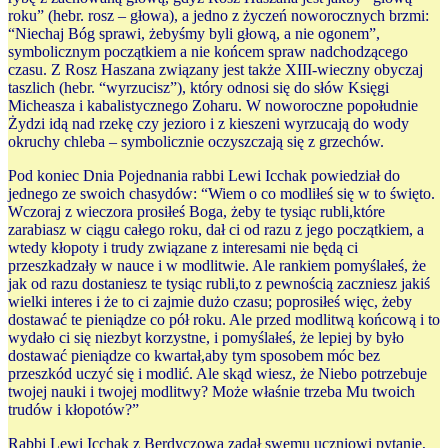
roku” (hebr. rosz – głowa), a jedno z życzeń noworocznych brzmi:
“Niechaj Bóg sprawi, żebyśmy byli głową, a nie ogonem”,
symbolicznym początkiem a nie końcem spraw nadchodzącego
czasu. Z Rosz Haszana związany jest także XIII-wieczny obyczaj
taszlich (hebr. “wyrzucisz”), który odnosi się do słów Księgi
Micheasza i kabalistycznego Zoharu. W noworoczne popołudnie
Żydzi idą nad rzekę czy jezioro i z kieszeni wyrzucają do wody
okruchy chleba – symbolicznie oczyszczają się z grzechów.
Pod koniec Dnia Pojednania rabbi Lewi Icchak powiedział do
jednego ze swoich chasydów: “Wiem o co modliłeś się w to święto.
Wczoraj z wieczora prosiłeś Boga, żeby te tysiąc rubli,które
zarabiasz w ciągu całego roku, dał ci od razu z jego początkiem, a
wtedy kłopoty i trudy związane z interesami nie będą ci
przeszkadzały w nauce i w modlitwie. Ale rankiem pomyślałeś, że
jak od razu dostaniesz te tysiąc rubli,to z pewnością zaczniesz jakiś
wielki interes i że to ci zajmie dużo czasu; poprosiłeś więc, żeby
dostawać te pieniądze co pół roku. Ale przed modlitwą końcową i to
wydało ci się niezbyt korzystne, i pomyślałeś, że lepiej by było
dostawać pieniądze co kwartał,aby tym sposobem móc bez
przeszkód uczyć się i modlić. Ale skąd wiesz, że Niebo potrzebuje
twojej nauki i twojej modlitwy? Może właśnie trzeba Mu twoich
trudów i kłopotów?”
Rabbi Lewi Icchak z Berdyczowa zadał swemu uczniowi pytanie,