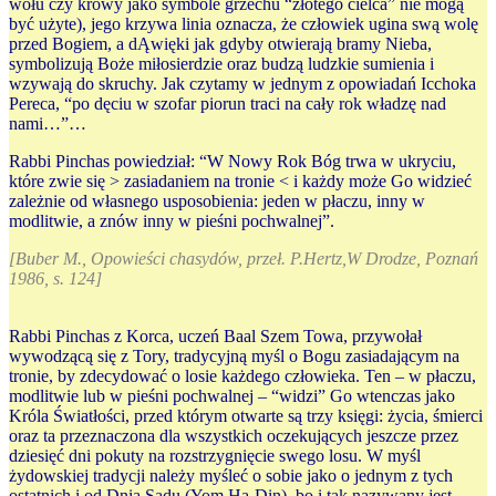
wołu czy krowy jako symbole grzechu “złotego cielca” nie mogą
być użyte), jego krzywa linia oznacza, że człowiek ugina swą wolę
przed Bogiem, a dĄwięki jak gdyby otwierają bramy Nieba,
symbolizują Boże miłosierdzie oraz budzą ludzkie sumienia i
wzywają do skruchy. Jak czytamy w jednym z opowiadań Icchoka
Pereca, “po dęciu w szofar piorun traci na cały rok władzę nad
nami…”…
Rabbi Pinchas powiedział: “W Nowy Rok Bóg trwa w ukryciu,
które zwie się > zasiadaniem na tronie < i każdy może Go widzieć
zależnie od własnego usposobienia: jeden w płaczu, inny w
modlitwie, a znów inny w pieśni pochwalnej”.
[Buber M., Opowieści chasydów, przeł. P.Hertz,W Drodze, Poznań
1986, s. 124]
Rabbi Pinchas z Korca, uczeń Baal Szem Towa, przywołał
wywodzącą się z Tory, tradycyjną myśl o Bogu zasiadającym na
tronie, by zdecydować o losie każdego człowieka. Ten – w płaczu,
modlitwie lub w pieśni pochwalnej – “widzi” Go wtenczas jako
Króla Światłości, przed którym otwarte są trzy księgi: życia, śmierci
oraz ta przeznaczona dla wszystkich oczekujących jeszcze przez
dziesięć dni pokuty na rozstrzygnięcie swego losu. W myśl
żydowskiej tradycji należy myśleć o sobie jako o jednym z tych
ostatnich i od Dnia Sądu (Yom Ha-Din), bo i tak nazywany jest