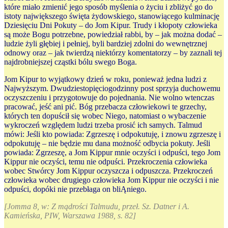
które miało zmienić jego sposób myślenia o życiu i zbliżyć go do
istoty największego święta żydowskiego, stanowiącego kulminację
Dziesięciu Dni Pokuty – do Jom Kipur. Trudy i kłopoty człowieka
są może Bogu potrzebne, powiedział rabbi, by – jak można dodać –
ludzie żyli głębiej i pełniej, byli bardziej zdolni do wewnętrznej
odnowy oraz – jak twierdzą niektórzy komentatorzy – by zaznali tej
najdrobniejszej cząstki bólu swego Boga.
Jom Kipur to wyjątkowy dzień w roku, ponieważ jedna ludzi z
Najwyższym. Dwudziestopięciogodzinny post sprzyja duchowemu
oczyszczeniu i przygotowuje do pojednania. Nie wolno wtenczas
pracować, jeść ani pić. Bóg przebacza człowiekowi te grzechy,
których ten dopuścił się wobec Niego, natomiast o wybaczenie
wykroczeń względem ludzi trzeba prosić ich samych. Talmud
mówi: Jeśli kto powiada: Zgrzeszę i odpokutuję, i znowu zgrzeszę i
odpokutuję – nie będzie mu dana możność odbycia pokuty. Jeśli
powiada: Zgrzeszę, a Jom Kippur mnie oczyści i odpuści, tego Jom
Kippur nie oczyści, temu nie odpuści. Przekroczenia człowieka
wobec Stwórcy Jom Kippur oczyszcza i odpuszcza. Przekroczeń
człowieka wobec drugiego człowieka Jom Kippur nie oczyści i nie
odpuści, dopóki nie przebłaga on bliĄniego.
[Jomma 8, w: Z mądrości Talmudu, przeł. Sz. Datner i A.
Kamieńska, PIW, Warszawa 1988, s. 82]