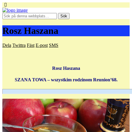
Rosz Haszana
Dela
Twittra
Fäst
E-post
SMS
Rosz Haszana
SZANA TOWA – wszystkim rodzinom Reunion’68.