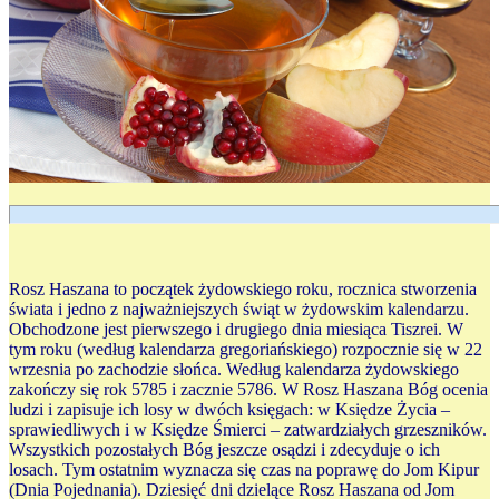
Rosz Haszana to początek żydowskiego roku, rocznica stworzenia
świata i jedno z najważniejszych świąt w żydowskim kalendarzu.
Obchodzone jest pierwszego i drugiego dnia miesiąca Tiszrei. W
tym roku (według kalendarza gregoriańskiego) rozpocznie się w 22
wrzesnia po zachodzie słońca. Według kalendarza żydowskiego
zakończy się rok 5785 i zacznie 5786. W Rosz Haszana Bóg ocenia
ludzi i zapisuje ich losy w dwóch księgach: w Księdze Życia –
sprawiedliwych i w Księdze Śmierci – zatwardziałych grzeszników.
Wszystkich pozostałych Bóg jeszcze osądzi i zdecyduje o ich
losach. Tym ostatnim wyznacza się czas na poprawę do Jom Kipur
(Dnia Pojednania). Dziesięć dni dzielące Rosz Haszana od Jom