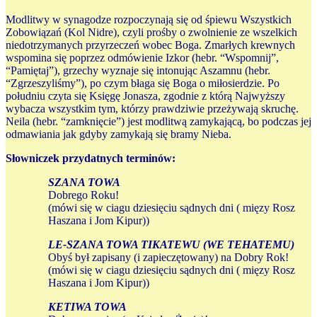
Modlitwy w synagodze rozpoczynają się od śpiewu Wszystkich
Zobowiązań (Kol Nidre), czyli prośby o zwolnienie ze wszelkich
niedotrzymanych przyrzeczeń wobec Boga. Zmarłych krewnych
wspomina się poprzez odmówienie Izkor (hebr. “Wspomnij”,
“Pamiętaj”), grzechy wyznaje się intonując Aszamnu (hebr.
“Zgrzeszyliśmy”), po czym błaga się Boga o miłosierdzie. Po
południu czyta się Księgę Jonasza, zgodnie z którą Najwyższy
wybacza wszystkim tym, którzy prawdziwie przeżywają skruchę.
Neila (hebr. “zamknięcie”) jest modlitwą zamykającą, bo podczas jej
odmawiania jak gdyby zamykają się bramy Nieba.
Słowniczek przydatnych terminów:
SZANA TOWA
Dobrego Roku!
(mówi się w ciagu dziesięciu sądnych dni ( mięzy Rosz
Haszana i Jom Kipur))
LE-SZANA TOWA TIKATEWU (WE TEHATEMU)
Obyś był zapisany (i zapieczętowany) na Dobry Rok!
(mówi się w ciagu dziesięciu sądnych dni ( mięzy Rosz
Haszana i Jom Kipur))
KETIWA TOWA