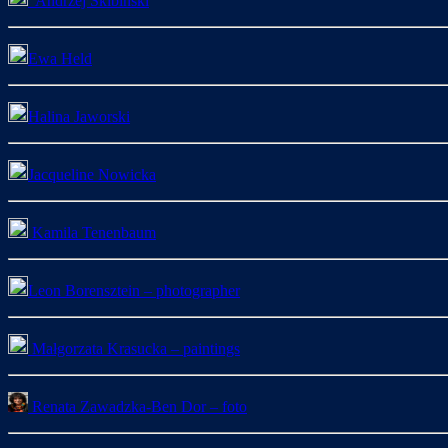
Andrzej Skibinski
Ewa Held
Halina Jaworski
Jacqueline Nowicka
Kamila Tenenbaum
Leon Borensztein – photographer
Małgorzata Krasucka – paintings
Renata Zawadzka-Ben Dor – foto