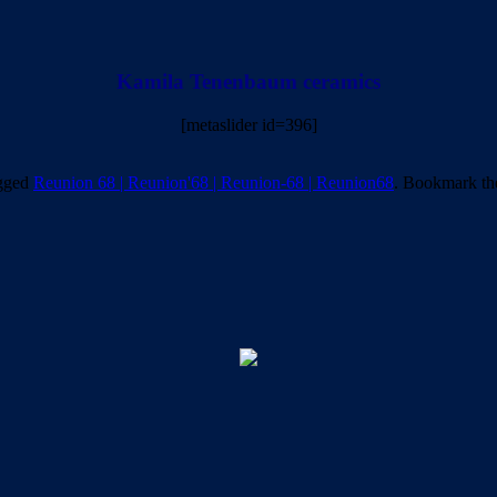
Kamila Tenenbaum ceramics
[metaslider id=396]
gged
Reunion 68 | Reunion'68 | Reunion-68 | Reunion68
. Bookmark t