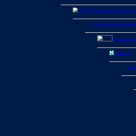
YIVO Digital Archive On Jew
Zydowski Instytut His
Pamiec Treb
Haaretz
Jeru