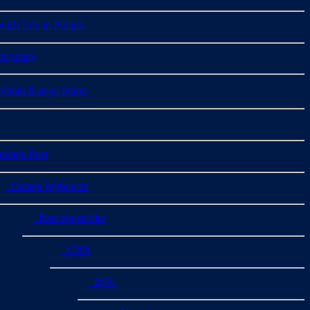
ish Life in Poland
toryczny
linki Ksiega Imion
salem Post
Gazeta Wyborcza
Rzeczpospolita
CNN
BBC