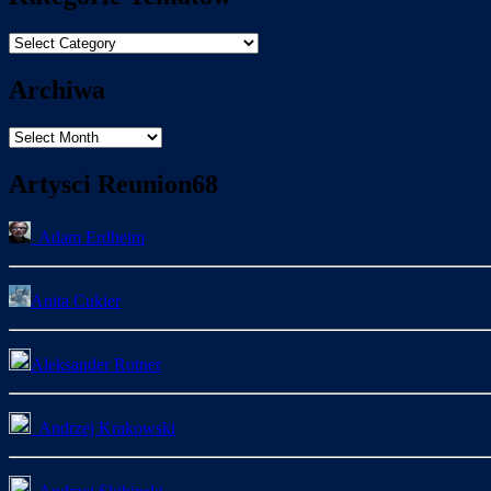
Kategorie
Tematòw
Archiwa
Archiwa
Artysci Reunion68
Adam Erdheim
Anita Cukier
Aleksander Rotner
Andrzej Krakowski