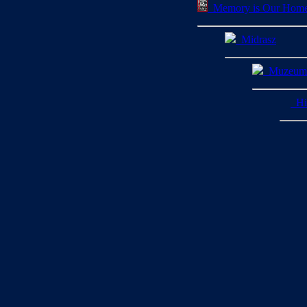
Memory is Our Hom
Midrasz
Muzeum H
His