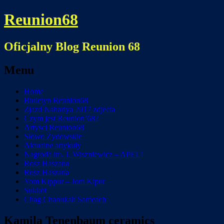
Reunion68
Oficjalny Blog Reunion 68
Menu
Skip
Home
to
Biuletyn Reunion68
content
Zjazd Nahariya 2017 zdjecia
Czym jest Reunion’68?
Artysci Reunion68
Słowo Żydowskie
Aktualne artykuły
Nagroda im. J. Wiszniewicz – APEL!
Rosz Haszana
Rosz Haszana
Yom Kippur – Jom Kipur
Sukkot
Chag Chanukah Sameach
Kamila Tenenbaum ceramics