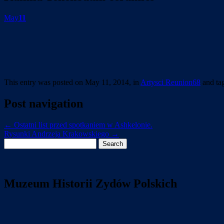
May
11
This entry was posted on May 11, 2014, in
Artysci Reunion68
and ta
Post navigation
←
Ostatni list przed spotkaniem w Ashkelonie.
Rysunki Andrzeja Krakowskiego
→
Search
for:
Muzeum Historii Zydów Polskich