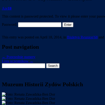
Apr
18
This content is password protected. To view it please enter your pas
Password:
This entry was posted on April 18, 2014, in
Biuletyn Reunion'68
and 
Post navigation
←
Poprzednie numery
Lista uczestnikow
→
Search
for:
Muzeum Historii Zydów Polskich