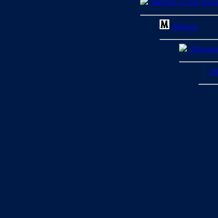
Memory is Our Hom
Midrasz
Muzeum H
His