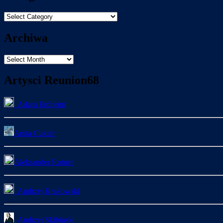
Kategorie
Tematòw
Archiwa
Archiwa
Artysci Reunion68
Adam Erdheim
Anita Cukier
Aleksander Rotner
Andrzej Krakowski
Andrzej Skibinski