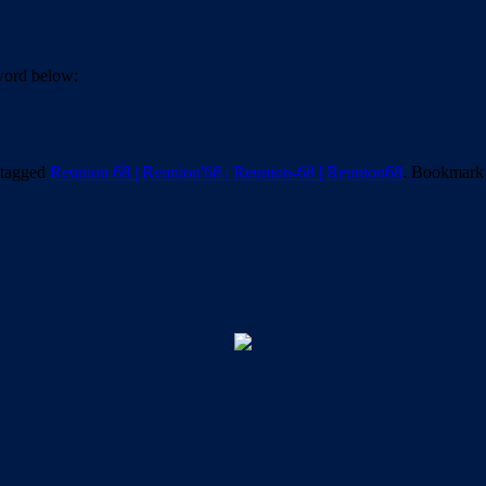
sword below:
tagged
Reunion 68 | Reunion'68 | Reunion-68 | Reunion68
. Bookmark