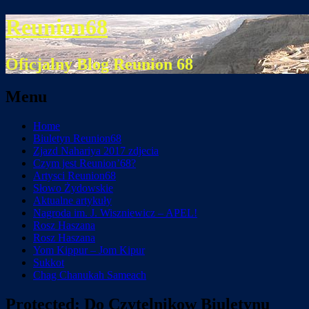
Reunion68
Oficjalny Blog Reunion 68
Menu
Skip
Home
to
Biuletyn Reunion68
content
Zjazd Nahariya 2017 zdjecia
Czym jest Reunion’68?
Artysci Reunion68
Słowo Żydowskie
Aktualne artykuły
Nagroda im. J. Wiszniewicz – APEL!
Rosz Haszana
Rosz Haszana
Yom Kippur – Jom Kipur
Sukkot
Chag Chanukah Sameach
Protected: Do Czytelnikow Biuletynu