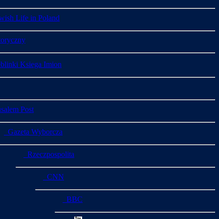
ish Life in Poland
toryczny
linki Ksiega Imion
salem Post
Gazeta Wyborcza
Rzeczpospolita
CNN
BBC