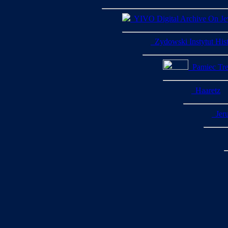
YIVO Digital Archive On Jew
Zydowski Instytut His
Pamiec Treb
Haaretz
Jeru